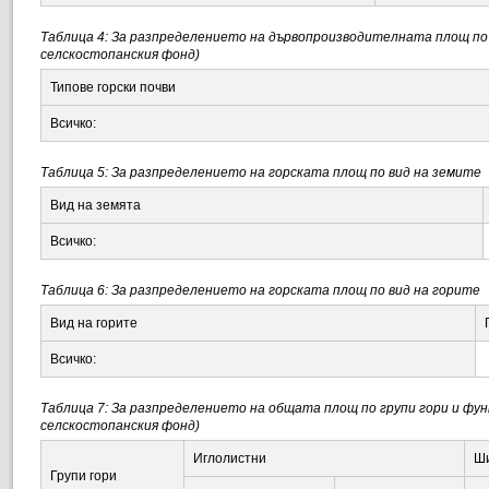
Таблица 4: За разпределението на дървопроизводителната площ по п
селскостопанския фонд)
Типове горски почви
Всичко:
Таблица 5: За разпределението на горската площ по вид на земите
Вид на земята
Всичко:
Таблица 6: За разпределението на горската площ по вид на горите
Вид на горите
Всичко:
Таблица 7: За разпределението на общата площ по групи гори и функ
селскостопанския фонд)
Иглолистни
Ши
Групи гори