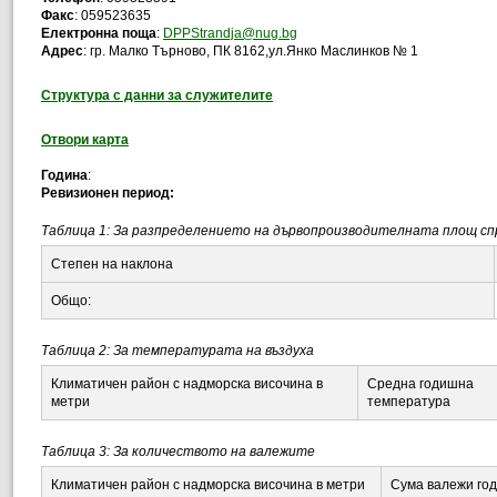
Факс
: 059523635
Електронна поща
:
DPPStrandja@nug.bg
Адрес
: гр. Малко Търново, ПК 8162,ул.Янко Маслинков № 1
(отваря се в нов прозорец)
Структура с данни за служителите
Отвори карта
Година
:
Ревизионен период:
Таблица 1: За разпределението на дървопроизводителната площ сп
Степен на наклона
Общо:
Таблица 2: За температурата на въздуха
Климатичен район с надморска височина в
Средна годишна
метри
температура
Таблица 3: За количеството на валежите
Климатичен район с надморска височина в метри
Сума валежи го