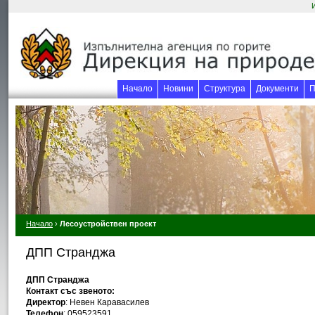
Начало
Новини
Структура
Документи
П
Начало
›
Лесоустройствен проект
ДПП Странджа
ДПП Странджа
Контакт със звеното:
Директор
: Невен Каравасилев
Телефон
: 059523591