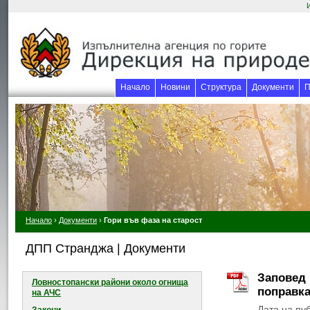
Начало
Новини
Структура
Документи
П
Начало
›
Документи
›
Гори във фаза на старост
ДПП Странджа | Документи
Заповед 
Ловностопански райони около огнищa
поправка
на АЧС
Дата на пу