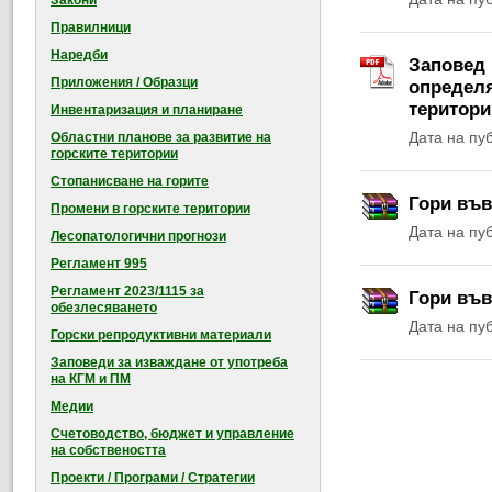
Закони
Правилници
Наредби
Заповед 
Приложения / Образци
определя
територи
Инвентаризация и планиране
Дата на пу
Областни планове за развитие на
горските територии
Стопанисване на горите
Гори във
Промени в горските територии
Дата на пу
Лесопатологични прогнози
Регламент 995
Регламент 2023/1115 за
Гори във
обезлесяването
Дата на пу
Горски репродуктивни материали
Заповеди за изваждане от употреба
на КГМ и ПМ
Медии
Счетоводство, бюджет и управление
на собствеността
Проекти / Програми / Стратегии