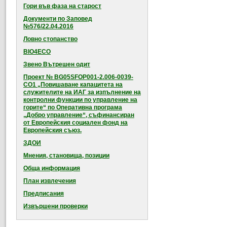
Гори във фаза на старост
Документи по Заповед
№576/22.04.2016
Ловно стопанство
BIO4ECO
Звено Вътрешен одит
Проект № BG05SFOP001-2.006-0039-
CO1 „Повишаване капацитета на
служителите на ИАГ за изпълнение на
контролни функции по управление на
горите“ по Оперативна програма
„Добро управление“, съфинансиран
от Европейския социален фонд на
Европейския съюз.
ЗДОИ
Мнения, становища, позиции
Обща информация
План извлечения
Предписания
Извършени проверки